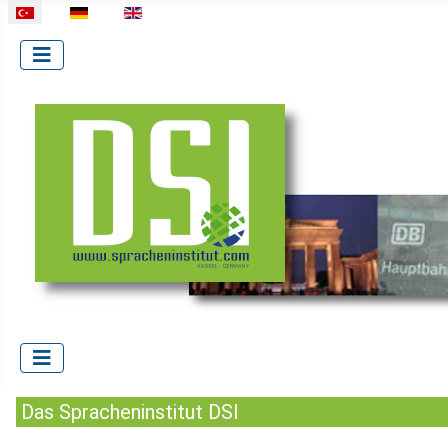
Dilinizi seçin
Das Spracheninstitut DSI