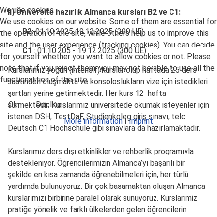
We use cookies
II) Üniversite hazırlık Almanca kursları B2 ve C1:
We use cookies on our website. Some of them are essential for
B2:
01.10.2025 19.12.2025 (300 UE)
the operation of the site, while others help us to improve this
site and the user experience (tracking cookies). You can decide
C1
: 01.10.205 - 19.12.2025 (300 UE)
for yourself whether you want to allow cookies or not. Please
note that if you reject them, you may not be able to use all the
Kurslarımız yoğun (intensif) kurslar olup haftada 25 ders
functionalities of the site.
saatinden oluşmakta ve konsoloslukların vize için istedikleri
şartları yerine getirmektedir. Her kurs 12 hafta
Ok
Decline
sürmektedir. Kurslarımız üniversitede okumak isteyenler için
istenen DSH, TestDaF, Studienkoleg giriş sınavı, telc
More information
|
Imprint
Deutsch C1 Hochschule gibi sınavlara da hazırlamaktadır.
Kurslarımız ders dışı etkinlikler ve rehberlik programıyla
destekleniyor. Öğrencilerimizin Almanca’yı başarılı bir
şekilde en kısa zamanda öğrenebilmeleri için, her türlü
yardımda bulunuyoruz. Bir çok basamaktan oluşan Almanca
kurslarımızı birbirine paralel olarak sunuyoruz. Kurslarımiz
pratiğe yönelik ve farklı ülkelerden gelen öğrencilerin