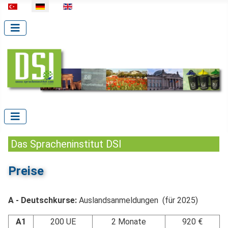
Sprache auswählen
Das Spracheninstitut DSI
Preise
A - Deutschkurse:
Auslandsanmeldungen (für 2025)
A1
200 UE
2 Monate
920 €