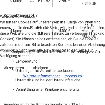
3 Kurse
A2 - B1 - B2
2750 €
- 700 UE
Kompaktangebot 7
Wir benutzen Cookies
Wir nutzen Cookies auf unserer Website. Einige von ihnen sind
ca. 10
essenziell für den Betrieb der Seite, während andere uns helfen,
A2 - B1 - B2 -
4 Kurse
4400 €
Monate -
diese Website und die Nutzererfahrung zu verbessern (Tracking
C1
1000 UE
Cookies). Sie können selbst entscheiden, ob Sie die Cookies
zulassen möchten. Bitte beachten Sie, dass bei einer Ablehnung
womöglich nicht mehr alle Funktionalitäten der Seite zur
alle Kompaktangebote inkl. kostenfreier Betreuung vor Ort
Verfügung stehen.
- Lernberatung
Akzeptieren
Ablehnen
- Unterlagen für Aufenthaltserlaubnis
Weitere Informationen
|
Impressum
- Unterstützung bei der Unterkunftsuche
- Vermittlung einer Krankenversicherung
Anmeldegebühr für Kompaktangebote: 200 € für